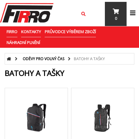
0
FIRRO
KONTAKTY
PRŮVODCE VÝBĚREM ZBOŽÍ
NÁHRADNÍ PLNĚNÍ
BATOHY A TAŠKY
ODĚVY PRO VOLNÝ ČAS
BATOHY A TAŠKY