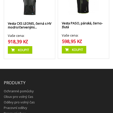
Vesta PASO, pánská, černo-
Vesta CXS LEONIS, černá s HV
žlutá
modro/červenými…
Vaše cena:
Vaše cena:
598,95 Kč
918,39 Kč
KOUPIT
KOUPIT
PRODUKTY
Ochranné pomůcky
Obuv pro volný čas
Oděvy pro volný čas
Pracovní oděvy