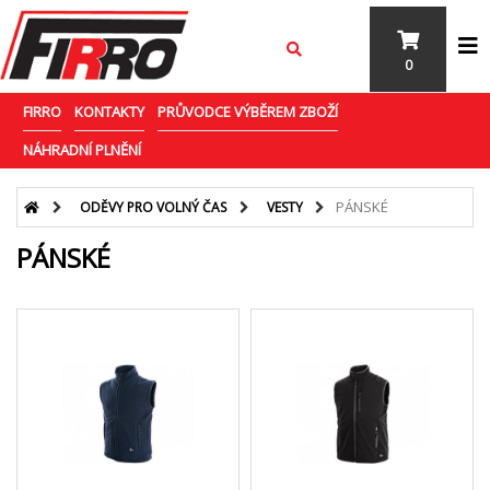
0
FIRRO
KONTAKTY
PRŮVODCE VÝBĚREM ZBOŽÍ
NÁHRADNÍ PLNĚNÍ
PÁNSKÉ
ODĚVY PRO VOLNÝ ČAS
VESTY
PÁNSKÉ