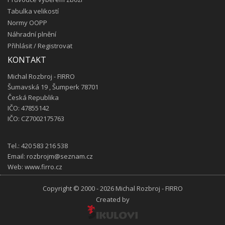
Tabulka velikostí
Normy OOPP
Náhradní plnění
Přihlásit
/
Registrovat
KONTAKT
Michal Rozbroj - FIRRO
Šumavská 19 , Šumperk 78701
Česká Republika
IČO: 47855142
IČO: CZ7002175763
Tel.:
420 583 216 538
Email:
rozbrojm@seznam.cz
Web:
www.firro.cz
Copyright © 2000 - 2026 Michal Rozbroj - FIRRO
Created by