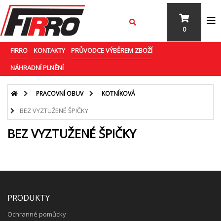
0
FIRRO
KONTAKTY
PRŮVODCE VÝBĚREM ZBOŽÍ
NÁHRADNÍ PLNĚNÍ
PRACOVNÍ OBUV
KOTNÍKOVÁ
BEZ VYZTUŽENÉ ŠPIČKY
BEZ VYZTUŽENÉ ŠPIČKY
PRODUKTY
Ochranné pomůcky