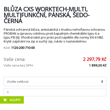
BLŮZA CXS WORKTECH-MULTI,
MULTIFUNKČNÍ, PÁNSKÁ, ŠEDO-
ČERNÁ
Pánská ochranná blůza, antistatická s trvalou nehořlavou ochranou
PROBAN a úpravou odolnou proti kapalným chemikáliím typu 6 a
typu PB [6]. Vhodná také pro práci pod napětím dle normy EN 61482.
Kryté zapínání na zip a suchý zip, rukáv s nastavitelnou
Kód:
1120-200-710-00
Vaše cena:
2 297,79 Kč
Vaše cena bez DPH:
1 899,00 Kč
KOUPIT