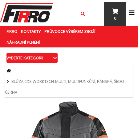
0
FIRRO
KONTAKTY
PRŮVODCE VÝBĚREM ZBOŽÍ
NÁHRADNÍ PLNĚNÍ
VYBERTE KATEGORII
BLŮZA CXS WORKTECH-MULTI, MULTIFUNKČNÍ, PÁNSKÁ, ŠEDO-
ČERNÁ