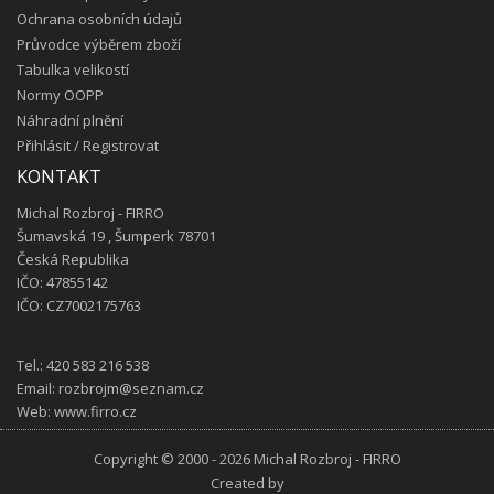
Ochrana osobních údajů
Průvodce výběrem zboží
Tabulka velikostí
Normy OOPP
Náhradní plnění
Přihlásit
/
Registrovat
KONTAKT
Michal Rozbroj - FIRRO
Šumavská 19 , Šumperk 78701
Česká Republika
IČO: 47855142
IČO: CZ7002175763
Tel.:
420 583 216 538
Email:
rozbrojm@seznam.cz
Web:
www.firro.cz
Copyright © 2000 - 2026 Michal Rozbroj - FIRRO
Created by