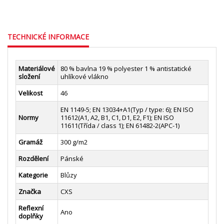
TECHNICKÉ INFORMACE
Materiálové
80 % bavlna 19 % polyester 1 % antistatické
složení
uhlíkové vlákno
Velikost
46
EN 1149-5; EN 13034+A1(Typ / type: 6); EN ISO
Normy
11612(A1, A2, B1, C1, D1, E2, F1); EN ISO
11611(Třída / class 1); EN 61482-2(APC-1)
Gramáž
300 g/m2
Rozdělení
Pánské
Kategorie
Blůzy
Značka
CXS
Reflexní
Ano
doplňky