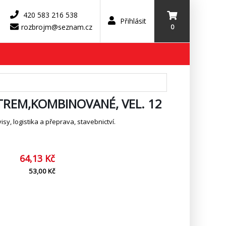
420 583 216 538
Přihlásit
rozbrojm@seznam.cz
0
STREM,KOMBINOVANÉ, VEL. 12
y, logistika a přeprava, stavebnictví.
64,13 Kč
53,00 Kč