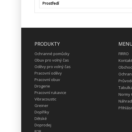
Prostředí
PRODUKTY
MEN
Ochranné pomůcky
FIRRO
Obuv pro volný čas
Kontak
Oděvy pro volný čas
Obchod
Pracovní oděvy
Ochran
Pracovní obuv
Průvod
Drogerie
Tabulka
Pracovní rukavice
Normy
Vibracoustic
Náhradn
Greiner
Přihlási
Doplňky
Dětské
Doprodej
B2B