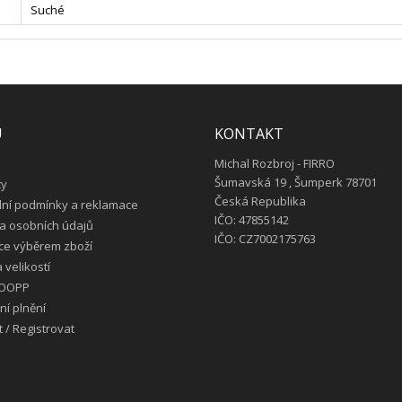
Suché
U
KONTAKT
Michal Rozbroj - FIRRO
Šumavská 19 , Šumperk 78701
ty
Česká Republika
ní podmínky a reklamace
IČO: 47855142
a osobních údajů
IČO: CZ7002175763
ce výběrem zboží
 velikostí
 OOPP
í plnění
t
/
Registrovat