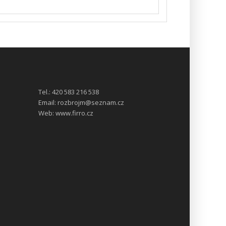
Tel.:
420 583 216 538
Email:
rozbrojm@seznam.cz
Web:
www.firro.cz