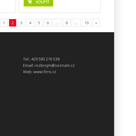
KOUPIT
1
2
3
4
5
6
…
8
…
10
»
Tel.:
420 583 216 538
Email:
rozbrojm@seznam.cz
Web:
www.firro.cz