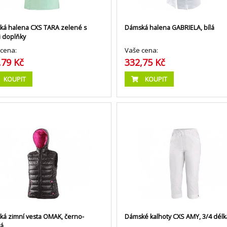
á halena CXS TARA zelené s
Dámská halena GABRIELA, bílá
i doplňky
cena:
Vaše cena:
,79 Kč
332,75 Kč
KOUPIT
KOUPIT
á zimní vesta OMAK, černo-
Dámské kalhoty CXS AMY, 3/4 délka
vá