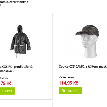
omie, zdravotnictví a
Čepice CXS CAMO, s kšiltem, mask
 CXS PU, prodloužená,
omokavá,…
Vaše cena:
cena:
114,95 Kč
,79 Kč
KOUPIT
KOUPIT