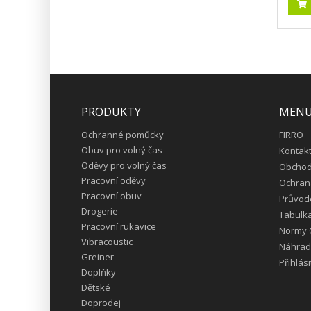
PRODUKTY
MEN
Ochranné pomůcky
FIRRO
Obuv pro volný čas
Kontak
Oděvy pro volný čas
Obchod
Pracovní oděvy
Ochran
Pracovní obuv
Průvod
Drogerie
Tabulka
Pracovní rukavice
Normy
Vibracoustic
Náhradn
Greiner
Přihlási
Doplňky
Dětské
Doprodej