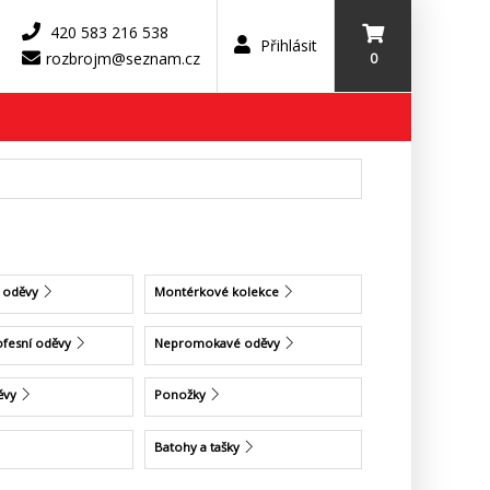
420 583 216 538
Přihlásit
rozbrojm@seznam.cz
0
 oděvy
Montérkové kolekce
ofesní oděvy
Nepromokavé oděvy
ěvy
Ponožky
Batohy a tašky