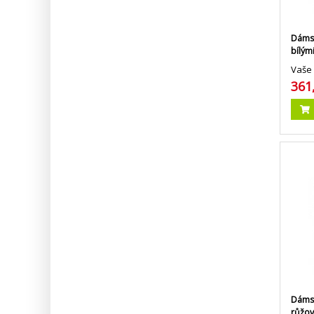
Dámsk
bílým
Vaše 
361
Dámsk
růžo