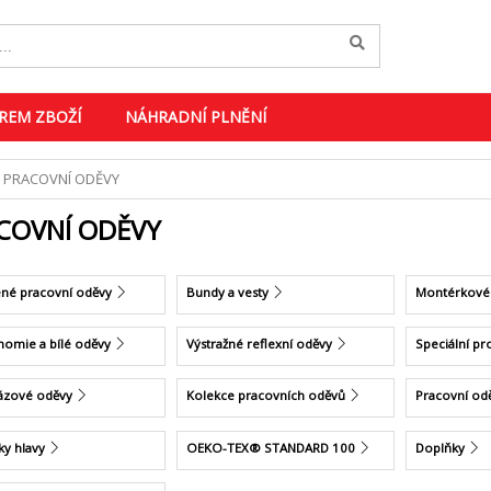
REM ZBOŽÍ
NÁHRADNÍ PLNĚNÍ
PRACOVNÍ ODĚVY
COVNÍ ODĚVY
ené pracovní oděvy
Bundy a vesty
Montérkové
nomie a bílé oděvy
Výstražné reflexní oděvy
Speciální pr
ázové oděvy
Kolekce pracovních oděvů
Pracovní od
ky hlavy
OEKO-TEX® STANDARD 100
Doplňky