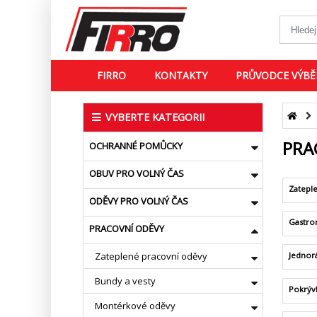
FIRRO
KONTAKTY
PRŮVODCE VÝBĚ
VYBERTE KATEGORII
PRA
OCHRANNÉ POMŮCKY
OBUV PRO VOLNÝ ČAS
Zatepl
ODĚVY PRO VOLNÝ ČAS
Gastro
PRACOVNÍ ODĚVY
Zateplené pracovní oděvy
Jednor
Bundy a vesty
Pokrýv
Montérkové oděvy