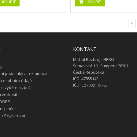
KOUPIT
KOUPIT
«
U
KONTAKT
Michal Rozbroj - FIRRO
Šumavská 19 , Šumperk 78701
ty
Česká Republika
ní podmínky a reklamace
IČO: 47855142
a osobních údajů
IČO: CZ7002175763
ce výběrem zboží
 velikostí
 OOPP
í plnění
t
/
Registrovat